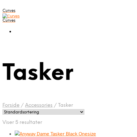
Curves
Curves
Tasker
Forside
/
Accessories
/
Tasker
Viser 5 resultater