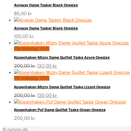
Anyway Dame Tasker Black Onesize
85,00
kr.
Anyway Dame Tasker Black Onesize
100,00
kr.
På Udsalg! 35%
Kopenhaken Mizzy Dame Quiltet Taske Azure Onesize
Den
Den
200,00
kr.
130,00
kr.
oprindelige
aktuelle
pris
pris
På Udsalg! 35%
var:
er:
Kopenhaken Mizzy Dame Quiltet Taske Lizard Onesize
200,00 kr..
130,00 kr..
Den
Den
200,00
kr.
130,00
kr.
oprindelige
aktuelle
pris
pris
Kopenhaken Puf Dame Quiltet Taske Ocean Onesize
var:
er:
200,00 kr..
130,00 kr..
200,00
kr.
© curves.dk