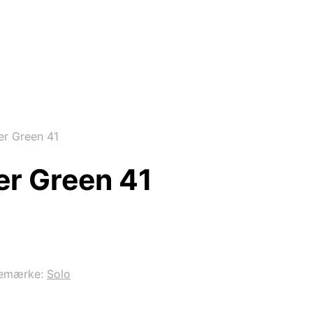
r Green 41
r Green 41
emærke:
Solo