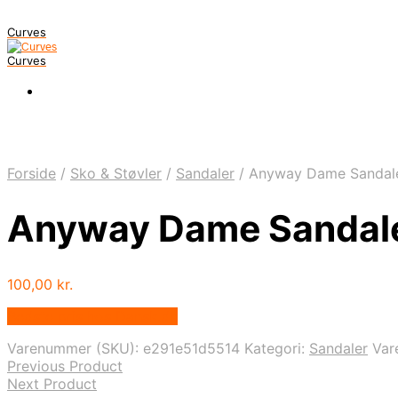
Curves
Curves
Forside
/
Sko & Støvler
/
Sandaler
/
Anyway Dame Sandale
Anyway Dame Sandale
100,00
kr.
Bedste pris hos Dansk.dk
Varenummer (SKU):
e291e51d5514
Kategori:
Sandaler
Var
Previous Product
Next Product