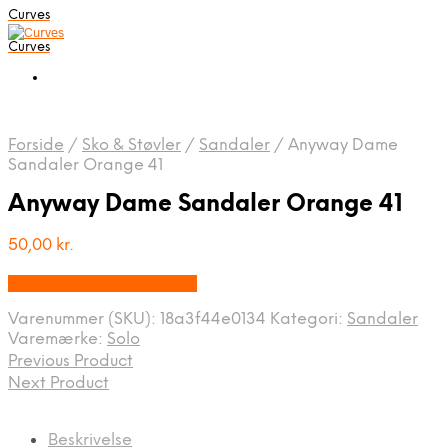
Curves
Curves
Forside
/
Sko & Støvler
/
Sandaler
/
Anyway Dame
Sandaler Orange 41
Anyway Dame Sandaler Orange 41
50,00
kr.
Bedste pris hos Dansk.dk
Varenummer (SKU):
18a3f44e0134
Kategori:
Sandaler
Varemærke:
Solo
Previous Product
Next Product
Beskrivelse