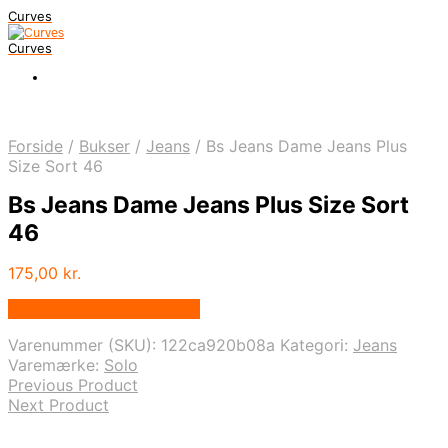
Curves
Curves
Forside
/
Bukser
/
Jeans
/
Bs Jeans Dame Jeans Plus
Size Sort 46
Bs Jeans Dame Jeans Plus Size Sort
46
175,00
kr.
Bedste pris hos Dansk.dk
Varenummer (SKU):
122ca920b08a
Kategori:
Jeans
Varemærke:
Solo
Previous Product
Next Product