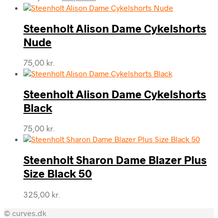
oprindelige
aktuelle
pris
pris
var:
er:
Steenholt Alison Dame Cykelshorts
250,00 kr..
125,00 kr..
Nude
75,00
kr.
Steenholt Alison Dame Cykelshorts
Black
75,00
kr.
Steenholt Sharon Dame Blazer Plus
Size Black 50
325,00
kr.
© curves.dk