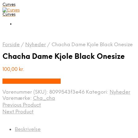
Curves
Curves
Forside
/
Nyheder
/
Chacha Dame Kjole Black Onesize
Chacha Dame Kjole Black Onesize
100,00
kr.
Bedste pris hos Dansk.dk
Varenummer (SKU):
8099543f3e46
Kategori:
Nyheder
Varemærke:
Cha_cha
Previous Product
Next Product
Beskrivelse