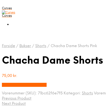
Curves
Curves
Forside
/
Bukser
/
Shorts
/
Chacha Dame Shorts Pink
Chacha Dame Shorts 
75,00
kr.
Bedste pris hos Dansk.dk
Varenummer (SKU):
71bc62f6e7f5
Kategori:
Shorts
Varem
Previous Product
Next Product