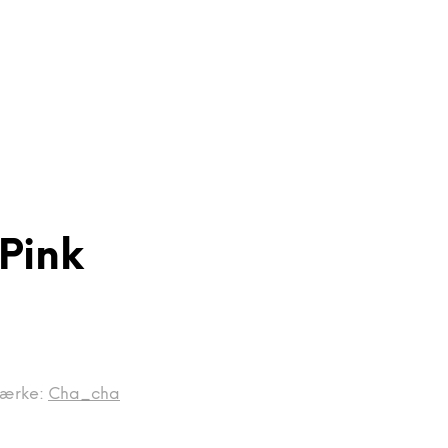
Pink
ærke:
Cha_cha