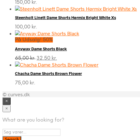
150,00
kr.
Steenholt Linett Dame Shorts Hørmix Bright White Xs
100,00
kr.
På Udsalg! 50%
Anyway Dame Shorts Black
Den
Den
65,00
kr.
32,50
kr.
oprindelige
aktuelle
pris
pris
Chacha Dame Shorts Brown Flower
var:
er:
65,00 kr..
32,50 kr..
75,00
kr.
© curves.dk
×
×
What are you looking for?