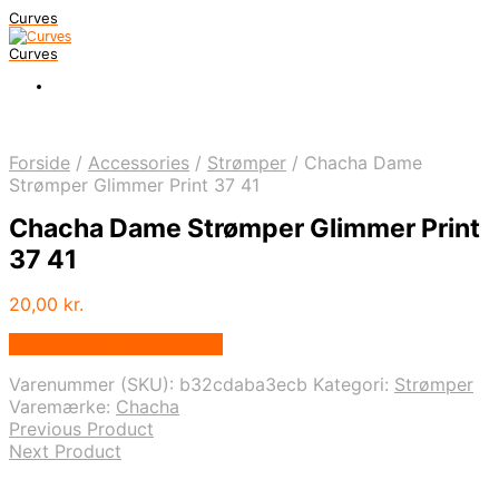
Curves
Curves
Forside
/
Accessories
/
Strømper
/
Chacha Dame
Strømper Glimmer Print 37 41
Chacha Dame Strømper Glimmer Print
37 41
20,00
kr.
Bedste pris hos Dansk.dk
Varenummer (SKU):
b32cdaba3ecb
Kategori:
Strømper
Varemærke:
Chacha
Previous Product
Next Product