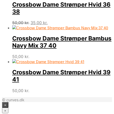
Crossbow Dame Strømper Hvid 36
38
Den
Den
50,00
kr.
35,00
kr.
oprindelige
aktuelle
pris
pris
Crossbow Dame Strømper Bambus
var:
er:
50,00 kr..
35,00 kr..
Navy Mix 37 40
50,00
kr.
Crossbow Dame Strømper Hvid 39
41
50,00
kr.
© curves.dk
×
×