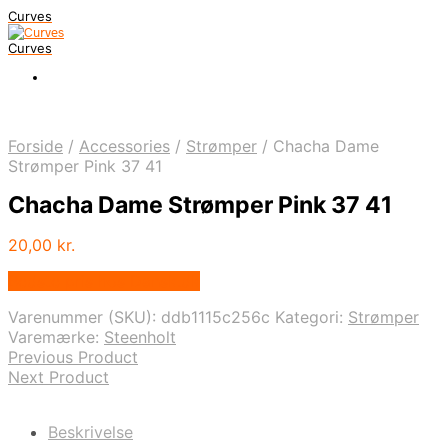
Curves
Curves
Forside
/
Accessories
/
Strømper
/
Chacha Dame
Strømper Pink 37 41
Chacha Dame Strømper Pink 37 41
20,00
kr.
Bedste pris hos Dansk.dk
Varenummer (SKU):
ddb1115c256c
Kategori:
Strømper
Varemærke:
Steenholt
Previous Product
Next Product
Beskrivelse