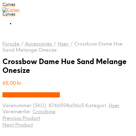
Curves
Curves
Forside
/
Accessories
/
Huer
/
Crossbow Dame Hue
Sand Melange Onesize
Crossbow Dame Hue Sand Melange
Onesize
65,00
kr.
Bedste pris hos Dansk.dk
Varenummer (SKU):
8746598a06c5
Kategori:
Huer
Varemærke:
Crossbow
Previous Product
Next Product