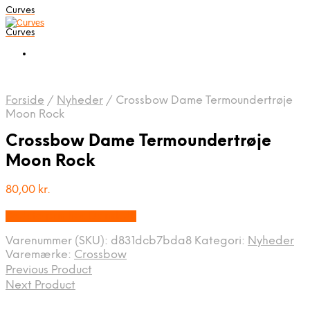
Curves
Curves
Forside
/
Nyheder
/
Crossbow Dame Termoundertrøje
Moon Rock
Crossbow Dame Termoundertrøje
Moon Rock
80,00
kr.
Bedste pris hos Dansk.dk
Varenummer (SKU):
d831dcb7bda8
Kategori:
Nyheder
Varemærke:
Crossbow
Previous Product
Next Product