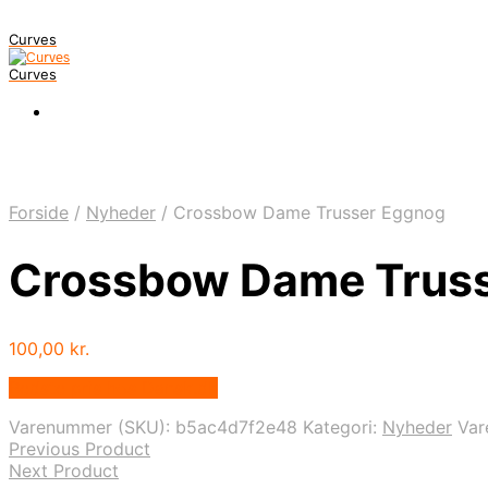
Curves
Curves
Forside
/
Nyheder
/
Crossbow Dame Trusser Eggnog
Crossbow Dame Trus
100,00
kr.
Bedste pris hos Dansk.dk
Varenummer (SKU):
b5ac4d7f2e48
Kategori:
Nyheder
Va
Previous Product
Next Product