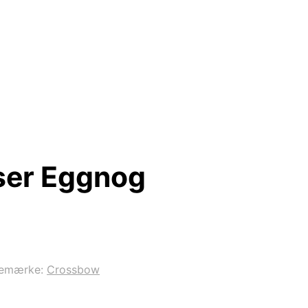
ser Eggnog
remærke:
Crossbow