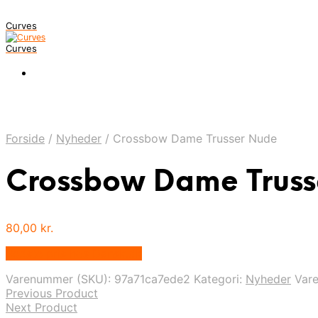
Curves
Curves
Forside
/
Nyheder
/
Crossbow Dame Trusser Nude
Crossbow Dame Truss
80,00
kr.
Bedste pris hos Dansk.dk
Varenummer (SKU):
97a71ca7ede2
Kategori:
Nyheder
Var
Previous Product
Next Product