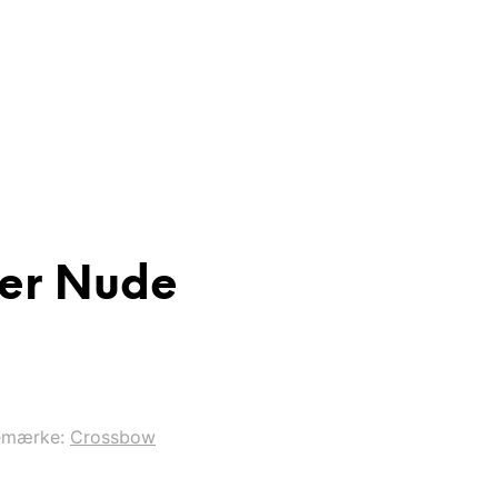
er Nude
emærke:
Crossbow