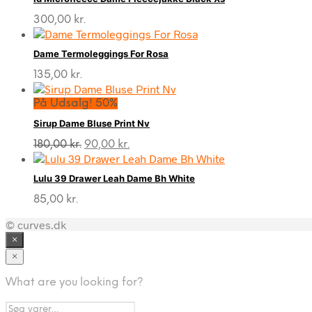
300,00
kr.
Dame Termoleggings For Rosa
135,00
kr.
På Udsalg! 50%
Sirup Dame Bluse Print Nv
Den
Den
180,00
kr.
90,00
kr.
oprindelige
aktuelle
pris
pris
Lulu 39 Drawer Leah Dame Bh White
var:
er:
180,00 kr..
90,00 kr..
85,00
kr.
© curves.dk
×
×
What are you looking for?