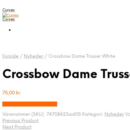
Curves
Curves
Forside
/
Nyheder
/
Crossbow Dame Trusser White
Crossbow Dame Truss
75,00
kr.
Bedste pris hos Dansk.dk
Varenummer (SKU):
74708423ad05
Kategori:
Nyheder
V
Previous Product
Next Product