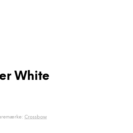
er White
aremærke:
Crossbow