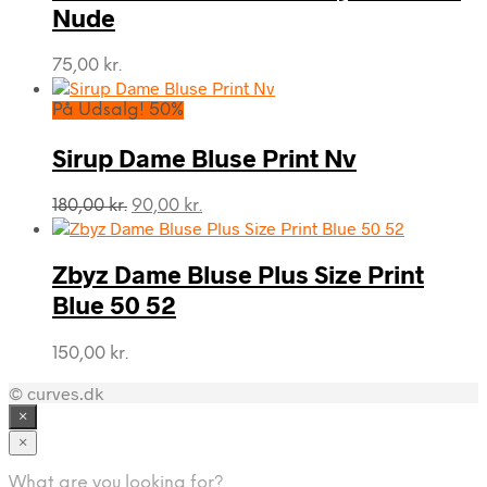
Nude
75,00
kr.
På Udsalg! 50%
Sirup Dame Bluse Print Nv
Den
Den
180,00
kr.
90,00
kr.
oprindelige
aktuelle
pris
pris
var:
er:
Zbyz Dame Bluse Plus Size Print
180,00 kr..
90,00 kr..
Blue 50 52
150,00
kr.
© curves.dk
×
×
What are you looking for?