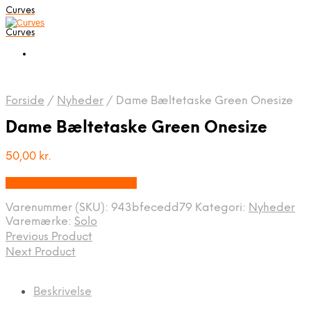
Curves
Curves
Forside
/
Nyheder
/
Dame Bæltetaske Green Onesize
Dame Bæltetaske Green Onesize
50,00
kr.
Bedste pris hos Dansk.dk
Varenummer (SKU):
943bfecedd79
Kategori:
Nyheder
Varemærke:
Solo
Previous Product
Next Product
Beskrivelse