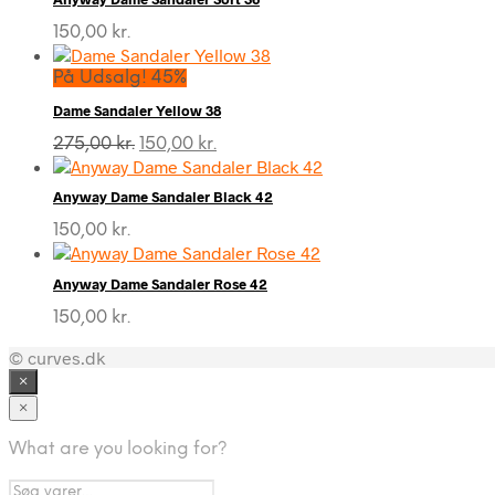
150,00
kr.
På Udsalg! 45%
Dame Sandaler Yellow 38
Den
Den
275,00
kr.
150,00
kr.
oprindelige
aktuelle
pris
pris
Anyway Dame Sandaler Black 42
var:
er:
275,00 kr..
150,00 kr..
150,00
kr.
Anyway Dame Sandaler Rose 42
150,00
kr.
© curves.dk
×
×
What are you looking for?