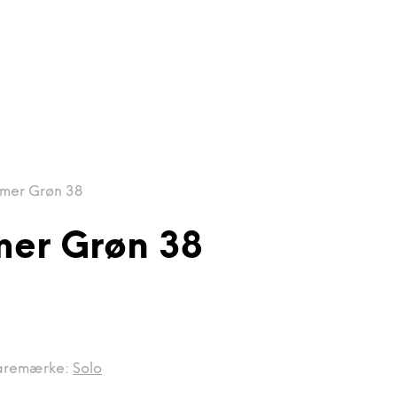
mer Grøn 38
er Grøn 38
aremærke:
Solo