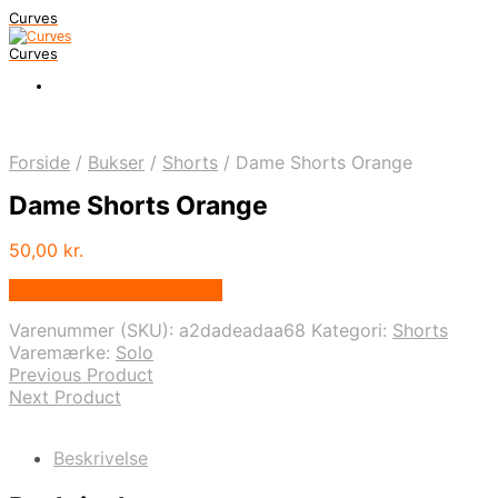
Curves
Curves
Forside
/
Bukser
/
Shorts
/
Dame Shorts Orange
Dame Shorts Orange
50,00
kr.
Bedste pris hos Dansk.dk
Varenummer (SKU):
a2dadeadaa68
Kategori:
Shorts
Varemærke:
Solo
Previous Product
Next Product
Beskrivelse