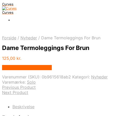
Curves
Curves
Forside
/
Nyheder
/
Dame Termoleggings For Brun
Dame Termoleggings For Brun
125,00
kr.
Bedste pris hos Dansk.dk
Varenummer (SKU):
0b9615618ab2
Kategori:
Nyheder
Varemærke:
Solo
Previous Product
Next Product
Beskrivelse