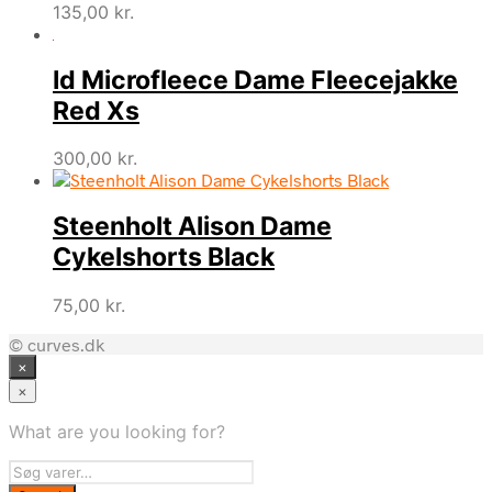
135,00
kr.
Id Microfleece Dame Fleecejakke
Red Xs
300,00
kr.
Steenholt Alison Dame
Cykelshorts Black
75,00
kr.
© curves.dk
×
×
What are you looking for?