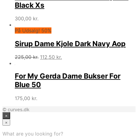
180,00 kr..
90,00 kr..
Black Xs
300,00
kr.
På Udsalg! 50%
Sirup Dame Kjole Dark Navy Aop
Den
Den
225,00
kr.
112,50
kr.
oprindelige
aktuelle
pris
pris
For My Gerda Dame Bukser For
var:
er:
225,00 kr..
112,50 kr..
Blue 50
175,00
kr.
© curves.dk
×
×
What are you looking for?