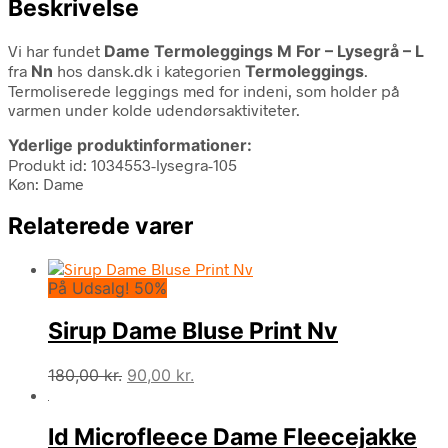
Beskrivelse
Vi har fundet
Dame Termoleggings M For – Lysegrå – L
fra
Nn
hos dansk.dk i kategorien
Termoleggings
.
Termoliserede leggings med for indeni, som holder på
varmen under kolde udendørsaktiviteter.
Yderlige produktinformationer:
Produkt id: 1034553-lysegra-105
Køn: Dame
Relaterede varer
På Udsalg! 50%
Sirup Dame Bluse Print Nv
Den
Den
180,00
kr.
90,00
kr.
oprindelige
aktuelle
pris
pris
Id Microfleece Dame Fleecejakke
var:
er: