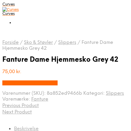
Curves
Curves
Forside
/
Sko & Støvler
/
Slippers
/
Fanture Dame
Hjemmesko Grey 42
Fanture Dame Hjemmesko Grey 42
75,00
kr.
Bedste pris hos Dansk.dk
Varenummer (SKU):
8a852ed9466b
Kategori:
Slippers
Varemærke:
Fanture
Previous Product
Next Product
Beskrivelse