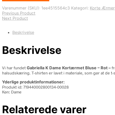
var:
er:
Varenummer (SKU):
1ee4515564c3
Kategori:
Korte Ærmer
175,00 kr..
125,00 kr..
Previous Product
Next Product
Beskrivelse
Beskrivelse
Vi har fundet
Gabriella K Dame Kortærmet Bluse – Rot –
f
halsudskæring. T-shirten er lavet i materiale, som gør at de t-s
Yderlige produktinformationer:
Produkt id: 719440002800134-00028
Køn: Dame
Relaterede varer