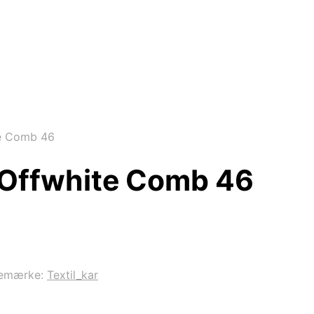
te Comb 46
t Offwhite Comb 46
emærke:
Textil_kar