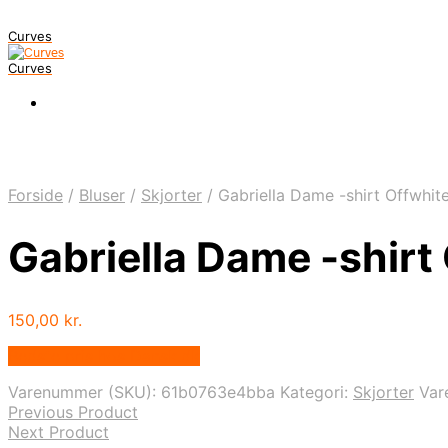
Curves
Curves
Forside
/
Bluser
/
Skjorter
/
Gabriella Dame -shirt Offwhi
Gabriella Dame -shir
150,00
kr.
Bedste pris hos Dansk.dk
Varenummer (SKU):
61b0763e4bba
Kategori:
Skjorter
Var
Previous Product
Next Product