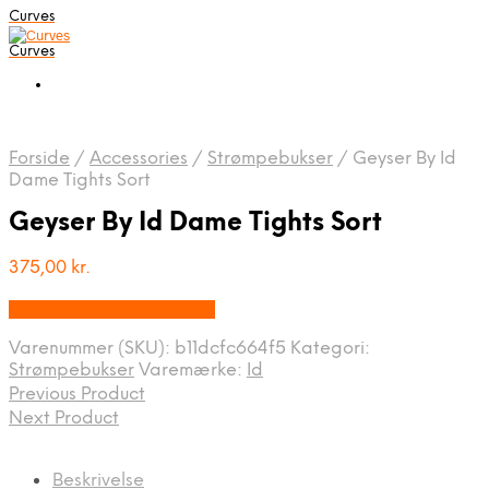
Curves
Curves
Forside
/
Accessories
/
Strømpebukser
/
Geyser By Id
Dame Tights Sort
Geyser By Id Dame Tights Sort
375,00
kr.
Bedste pris hos Dansk.dk
Varenummer (SKU):
b11dcfc664f5
Kategori:
Strømpebukser
Varemærke:
Id
Previous Product
Next Product
Beskrivelse