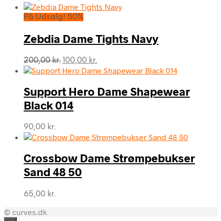
På Udsalg! 50%
Zebdia Dame Tights Navy
Den
Den
200,00
kr.
100,00
kr.
oprindelige
aktuelle
pris
pris
var:
er:
Support Hero Dame Shapewear
200,00 kr..
100,00 kr..
Black 014
90,00
kr.
Crossbow Dame Strømpebukser
Sand 48 50
65,00
kr.
© curves.dk