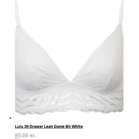
Lulu 39 Drawer Leah Dame Bh White
85,00
kr.