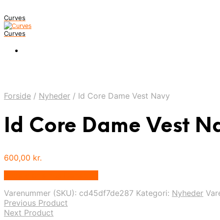
Curves
Curves
Forside
/
Nyheder
/
Id Core Dame Vest Navy
Id Core Dame Vest N
600,00
kr.
Bedste pris hos Dansk.dk
Varenummer (SKU):
cd45df7de287
Kategori:
Nyheder
Var
Previous Product
Next Product