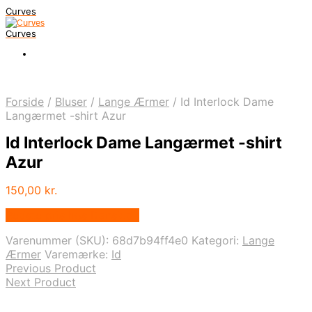
Curves
Curves
Forside
/
Bluser
/
Lange Ærmer
/
Id Interlock Dame
Langærmet -shirt Azur
Id Interlock Dame Langærmet -shirt
Azur
150,00
kr.
Bedste pris hos Dansk.dk
Varenummer (SKU):
68d7b94ff4e0
Kategori:
Lange
Ærmer
Varemærke:
Id
Previous Product
Next Product