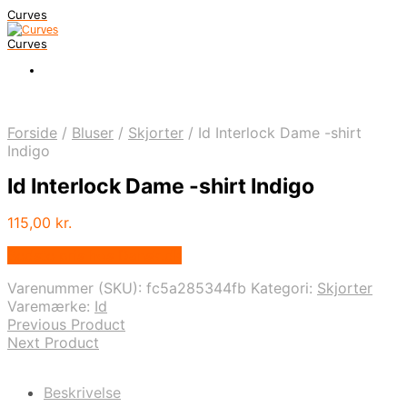
Curves
Curves
Forside
/
Bluser
/
Skjorter
/
Id Interlock Dame -shirt
Indigo
Id Interlock Dame -shirt Indigo
115,00
kr.
Bedste pris hos Dansk.dk
Varenummer (SKU):
fc5a285344fb
Kategori:
Skjorter
Varemærke:
Id
Previous Product
Next Product
Beskrivelse