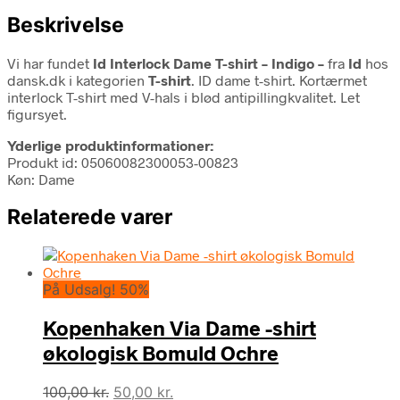
Beskrivelse
Vi har fundet
Id Interlock Dame T-shirt – Indigo –
fra
Id
hos
dansk.dk i kategorien
T-shirt
. ID dame t-shirt. Kortærmet
interlock T-shirt med V-hals i blød antipillingkvalitet. Let
figursyet.
Yderlige produktinformationer:
Produkt id: 05060082300053-00823
Køn: Dame
Relaterede varer
På Udsalg! 50%
Kopenhaken Via Dame -shirt
økologisk Bomuld Ochre
Den
Den
100,00
kr.
50,00
kr.