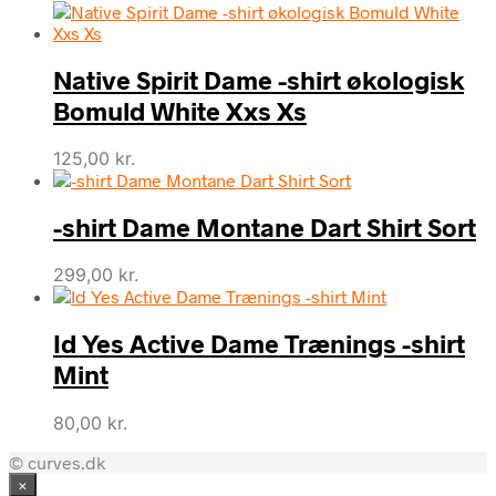
oprindelige
aktuelle
pris
pris
var:
er:
Native Spirit Dame -shirt økologisk
100,00 kr..
50,00 kr..
Bomuld White Xxs Xs
125,00
kr.
-shirt Dame Montane Dart Shirt Sort
299,00
kr.
Id Yes Active Dame Trænings -shirt
Mint
80,00
kr.
© curves.dk
×