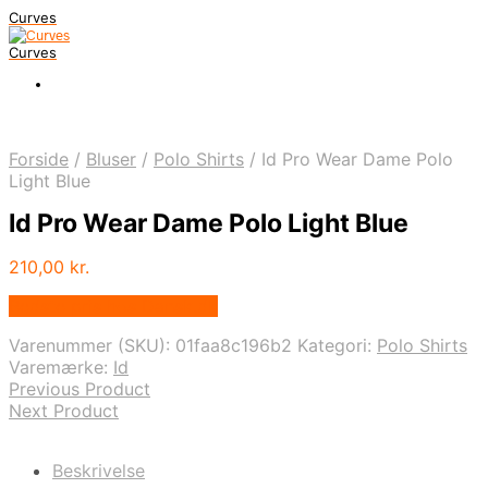
Curves
Curves
Forside
/
Bluser
/
Polo Shirts
/
Id Pro Wear Dame Polo
Light Blue
Id Pro Wear Dame Polo Light Blue
210,00
kr.
Bedste pris hos Dansk.dk
Varenummer (SKU):
01faa8c196b2
Kategori:
Polo Shirts
Varemærke:
Id
Previous Product
Next Product
Beskrivelse