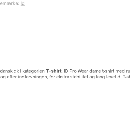
remærke:
Id
dansk.dk i kategorien
T-shirt
. ID Pro Wear dame t-shirt med r
fter indfarvningen, for ekstra stabilitet og lang levetid. T-shi