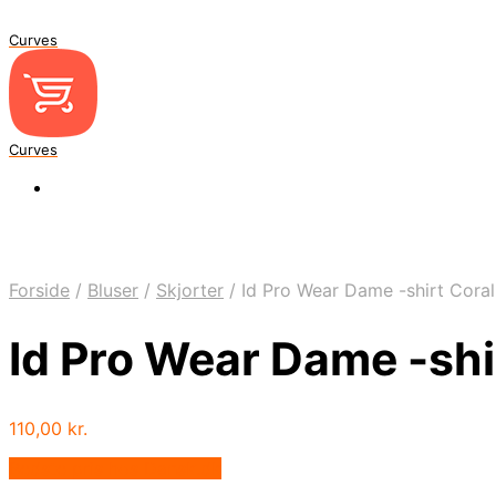
Curves
Curves
Forside
/
Bluser
/
Skjorter
/
Id Pro Wear Dame -shirt Coral
Id Pro Wear Dame -shi
110,00
kr.
Bedste pris hos Dansk.dk