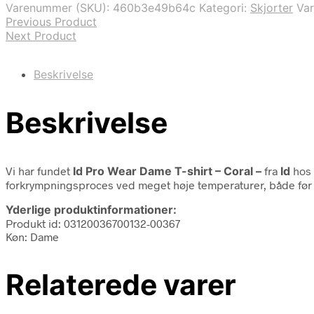
Varenummer (SKU):
460b3e49b64c
Kategori:
Skjorter
Va
Previous Product
Next Product
Beskrivelse
Beskrivelse
Vi har fundet
Id Pro Wear Dame T-shirt – Coral –
fra
Id
hos 
forkrympningsproces ved meget høje temperaturer, både før og e
Yderlige produktinformationer:
Produkt id: 03120036700132-00367
Køn: Dame
Relaterede varer