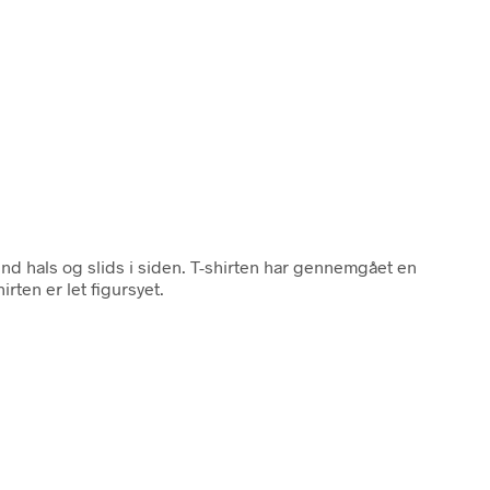
und hals og slids i siden. T-shirten har gennemgået en
rten er let figursyet.