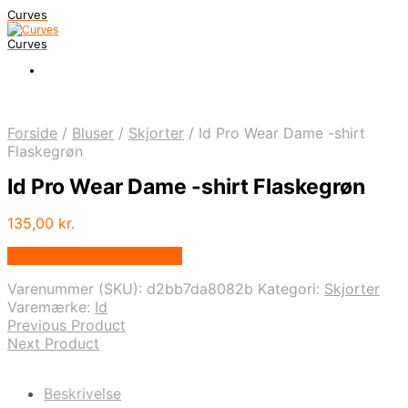
Curves
Curves
Forside
/
Bluser
/
Skjorter
/
Id Pro Wear Dame -shirt
Flaskegrøn
Id Pro Wear Dame -shirt Flaskegrøn
135,00
kr.
Bedste pris hos Dansk.dk
Varenummer (SKU):
d2bb7da8082b
Kategori:
Skjorter
Varemærke:
Id
Previous Product
Next Product
Beskrivelse