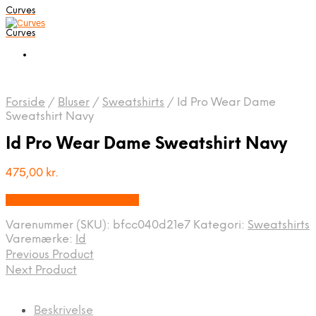
Curves
Curves
Forside
/
Bluser
/
Sweatshirts
/
Id Pro Wear Dame
Sweatshirt Navy
Id Pro Wear Dame Sweatshirt Navy
475,00
kr.
Bedste pris hos Dansk.dk
Varenummer (SKU):
bfcc040d21e7
Kategori:
Sweatshirts
Varemærke:
Id
Previous Product
Next Product
Beskrivelse