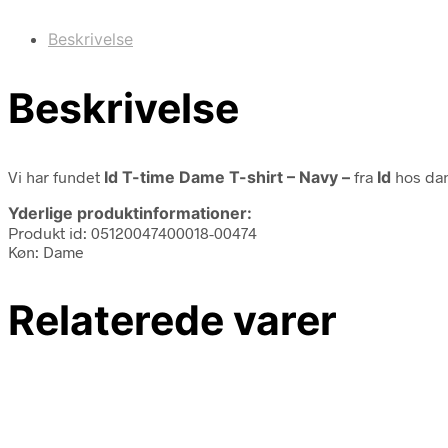
Beskrivelse
Beskrivelse
Vi har fundet
Id T-time Dame T-shirt – Navy –
fra
Id
hos dan
Yderlige produktinformationer:
Produkt id: 05120047400018-00474
Køn: Dame
Relaterede varer
110,00
kr.