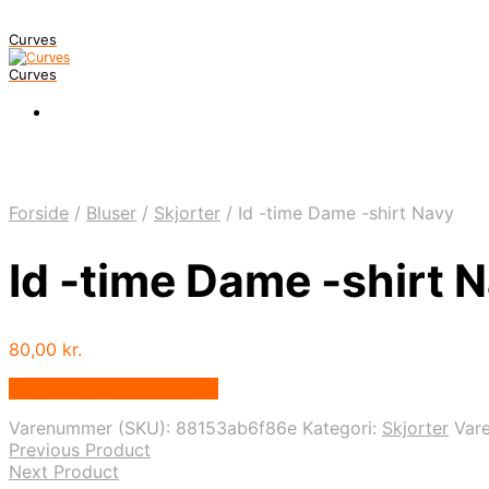
Curves
Curves
Forside
/
Bluser
/
Skjorter
/
Id -time Dame -shirt Navy
Id -time Dame -shirt 
80,00
kr.
Bedste pris hos Dansk.dk
Varenummer (SKU):
88153ab6f86e
Kategori:
Skjorter
Var
Previous Product
Next Product