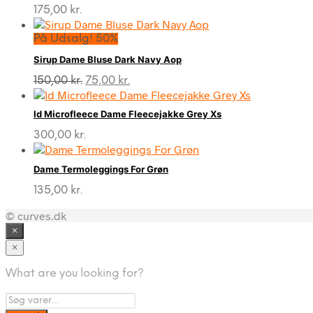
175,00
kr.
På Udsalg! 50%
Sirup Dame Bluse Dark Navy Aop
Den
Den
150,00
kr.
75,00
kr.
oprindelige
aktuelle
pris
pris
Id Microfleece Dame Fleecejakke Grey Xs
var:
er:
150,00 kr..
75,00 kr..
300,00
kr.
Dame Termoleggings For Grøn
135,00
kr.
© curves.dk
×
×
What are you looking for?