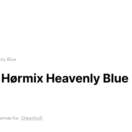
ly Blue
Hørmix Heavenly Blue
remærke:
Steenholt