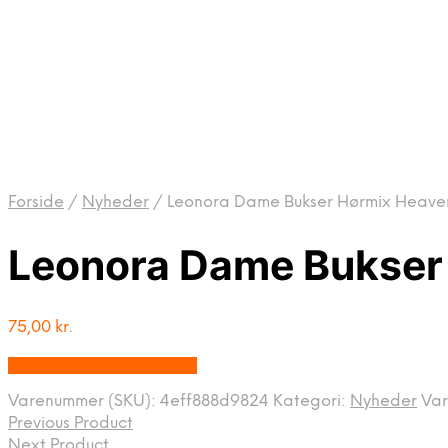
Forside
/
Nyheder
/
Leonora Dame Bukser Hørmix Heaven
Leonora Dame Bukser 
75,00
kr.
Bedste pris hos Dansk.dk
Varenummer (SKU):
4eff888d9824
Kategori:
Nyheder
Va
Previous Product
Next Product