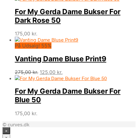
For My Gerda Dame Bukser For
Dark Rose 50
175,00
kr.
På Udsalg! 55%
Vanting Dame Bluse Print9
Den
Den
275,00
kr.
125,00
kr.
oprindelige
aktuelle
pris
pris
For My Gerda Dame Bukser For
var:
er:
275,00 kr..
125,00 kr..
Blue 50
175,00
kr.
© curves.dk
×
×