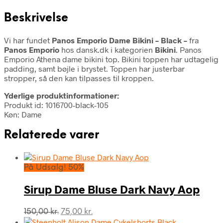
Beskrivelse
Vi har fundet
Panos Emporio Dame Bikini – Black –
fra
Panos Emporio
hos dansk.dk i kategorien
Bikini
. Panos
Emporio Athena dame bikini top. Bikini toppen har udtagelig
padding, samt bøjle i brystet. Toppen har justerbar
stropper, så den kan tilpasses til kroppen.
Yderlige produktinformationer:
Produkt id: 1016700-black-105
Køn: Dame
Relaterede varer
På Udsalg! 50%
Sirup Dame Bluse Dark Navy Aop
Den
Den
150,00
kr.
75,00
kr.
oprindelige
aktuelle