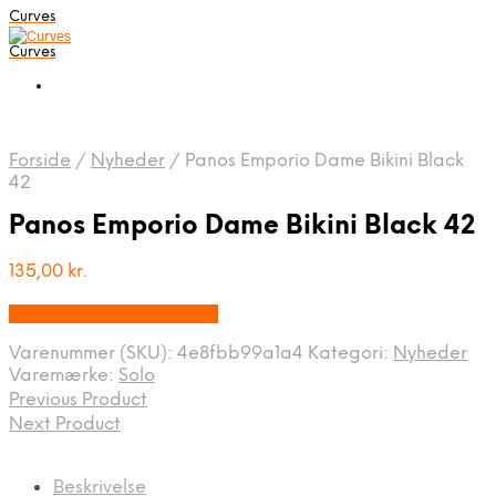
Curves
Curves
Forside
/
Nyheder
/
Panos Emporio Dame Bikini Black
42
Panos Emporio Dame Bikini Black 42
135,00
kr.
Bedste pris hos Dansk.dk
Varenummer (SKU):
4e8fbb99a1a4
Kategori:
Nyheder
Varemærke:
Solo
Previous Product
Next Product
Beskrivelse