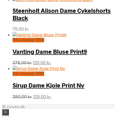
pris
pris
var:
er:
Steenholt Alison Dame Cykelshorts
150,00 kr..
75,00 kr..
Black
75,00
kr.
På Udsalg! 55%
Vanting Dame Bluse Print9
Den
Den
275,00
kr.
125,00
kr.
oprindelige
aktuelle
pris
pris
På Udsalg! 50%
var:
er:
275,00 kr..
125,00 kr..
Sirup Dame Kjole Print Nv
Den
Den
250,00
kr.
125,00
kr.
oprindelige
aktuelle
© curves.dk
pris
pris
var:
er:
×