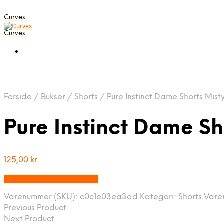
Curves
Curves
Forside
/
Bukser
/
Shorts
/
Pure Instinct Dame Shorts Mist
Pure Instinct Dame Sh
125,00
kr.
Bedste pris hos Dansk.dk
Varenummer (SKU):
c0c1e03ea3ad
Kategori:
Shorts
Vare
Previous Product
Next Product