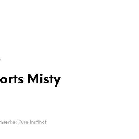
y
orts Misty
mærke:
Pure Instinct