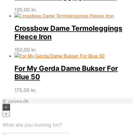
135,00
kr.
Crossbow Dame Termoleggings
Fleece Iron
150,00
kr.
For My Gerda Dame Bukser For
Blue 50
175,00
kr.
© curves.dk
×
×
What are you looking for?