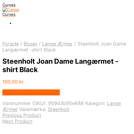
Curves
Curves
Forside
/
Bluser
/
Lange Ærmer
/
Steenholt Joan Dame
Langærmet -shirt Black
Steenholt Joan Dame Langærmet -
shirt Black
100,00
kr.
Bedste pris hos Dansk.dk
Varenummer (SKU):
959d3b95e688
Kategori:
Lange
Ærmer
Varemærke:
Steenholt
Previous Product
Next Product