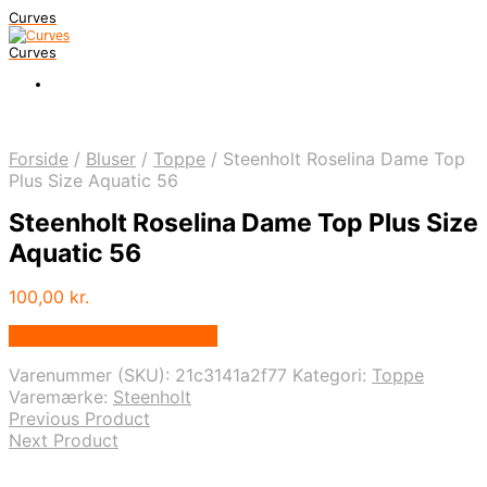
Curves
Curves
Forside
/
Bluser
/
Toppe
/
Steenholt Roselina Dame Top
Plus Size Aquatic 56
Steenholt Roselina Dame Top Plus Size
Aquatic 56
100,00
kr.
Bedste pris hos Dansk.dk
Varenummer (SKU):
21c3141a2f77
Kategori:
Toppe
Varemærke:
Steenholt
Previous Product
Next Product