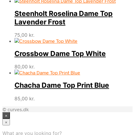
Steenholt Roselina Dame Top
Lavender Frost
75,00
kr.
Crossbow Dame Top White
80,00
kr.
Chacha Dame Top Print Blue
85,00
kr.
© curves.dk
×
×
What are you looking for?