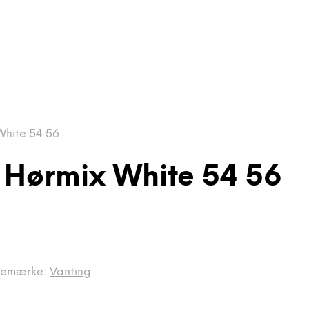
White 54 56
 Hørmix White 54 56
remærke:
Vanting