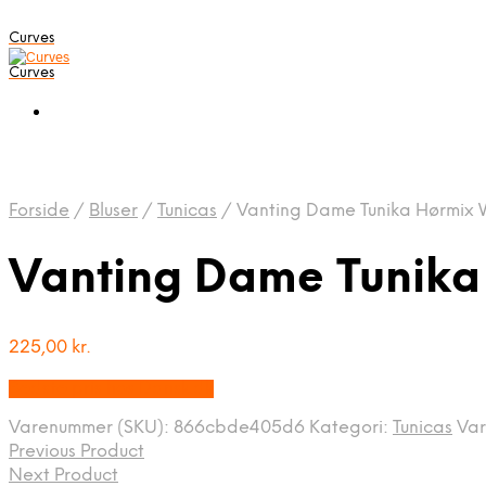
Curves
Curves
Forside
/
Bluser
/
Tunicas
/
Vanting Dame Tunika Hørmix 
Vanting Dame Tunika
225,00
kr.
Bedste pris hos Dansk.dk
Varenummer (SKU):
866cbde405d6
Kategori:
Tunicas
Va
Previous Product
Next Product