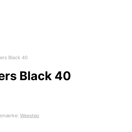
rs Black 40
rs Black 40
remærke:
Weestep