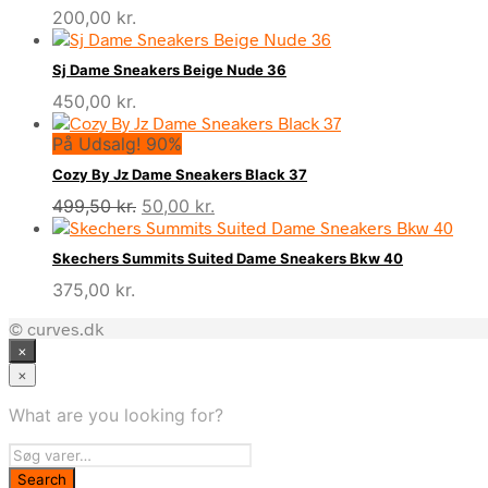
200,00
kr.
Sj Dame Sneakers Beige Nude 36
450,00
kr.
På Udsalg! 90%
Cozy By Jz Dame Sneakers Black 37
Den
Den
499,50
kr.
50,00
kr.
oprindelige
aktuelle
pris
pris
Skechers Summits Suited Dame Sneakers Bkw 40
var:
er:
375,00
kr.
499,50 kr..
50,00 kr..
© curves.dk
×
×
What are you looking for?