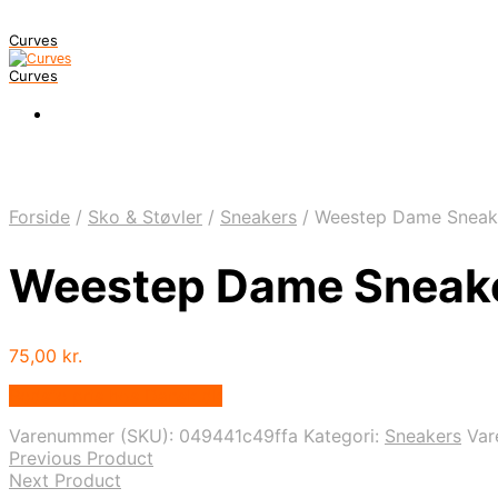
Curves
Curves
Forside
/
Sko & Støvler
/
Sneakers
/
Weestep Dame Sneake
Weestep Dame Sneake
75,00
kr.
Bedste pris hos Dansk.dk
Varenummer (SKU):
049441c49ffa
Kategori:
Sneakers
Va
Previous Product
Next Product