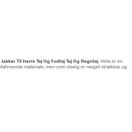
kker Til Herre Tøj Og Fodtøj Tøj Og Regntøj
. Hirta er en
ndafvisende materiale, men som stadig er meget strækbar og