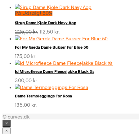
På Udsalg! 50%
Sirup Dame Kjole Dark Navy Aop
Den
Den
225,00
kr.
112,50
kr.
oprindelige
aktuelle
pris
pris
For My Gerda Dame Bukser For Blue 50
var:
er:
225,00 kr..
112,50 kr..
175,00
kr.
Id Microfleece Dame Fleecejakke Black Xs
300,00
kr.
Dame Termoleggings For Rosa
135,00
kr.
© curves.dk
×
×