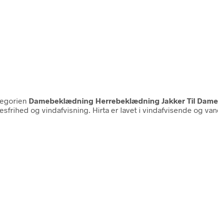
tegorien
Damebeklædning Herrebeklædning Jakker Til Dame Ja
rihed og vindafvisning. Hirta er lavet i vindafvisende og va