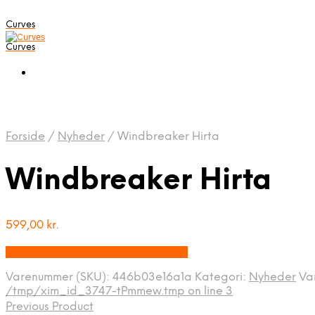
Curves
Curves
Forside
/
Nyheder
/
Windbreaker Hirta
Windbreaker Hirta
599,00
kr.
Bedste pris hos Backpackerlife.dk
Varenummer (SKU):
446b03e16a1a
Kategori:
Nyheder
Va
/tmp/xim_id_3747-tPmmew.tmp on line 3
Previous Product