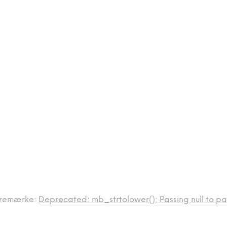
remærke:
Deprecated: mb_strtolower(): Passing null to par