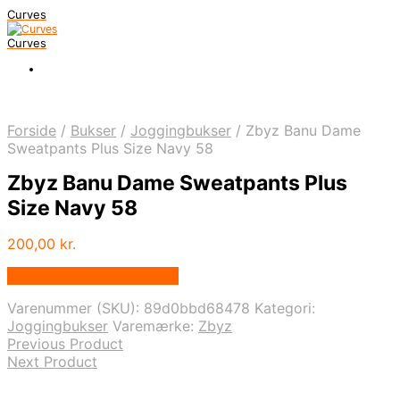
Curves
Curves
Forside
/
Bukser
/
Joggingbukser
/
Zbyz Banu Dame
Sweatpants Plus Size Navy 58
Zbyz Banu Dame Sweatpants Plus
Size Navy 58
200,00
kr.
Bedste pris hos Dansk.dk
Varenummer (SKU):
89d0bbd68478
Kategori:
Joggingbukser
Varemærke:
Zbyz
Previous Product
Next Product