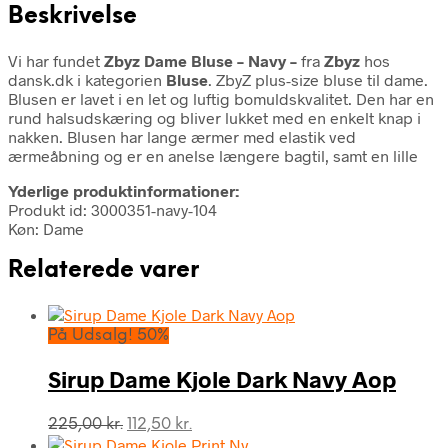
Beskrivelse
Vi har fundet
Zbyz Dame Bluse – Navy –
fra
Zbyz
hos
dansk.dk i kategorien
Bluse
. ZbyZ plus-size bluse til dame.
Blusen er lavet i en let og luftig bomuldskvalitet. Den har en
rund halsudskæring og bliver lukket med en enkelt knap i
nakken. Blusen har lange ærmer med elastik ved
ærmeåbning og er en anelse længere bagtil, samt en lille
Yderlige produktinformationer:
Produkt id: 3000351-navy-104
Køn: Dame
Relaterede varer
På Udsalg! 50%
Sirup Dame Kjole Dark Navy Aop
Den
Den
225,00
kr.
112,50
kr.
oprindelige
aktuelle