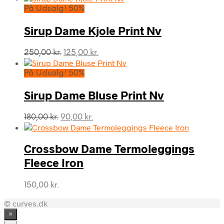
pris
pris
På Udsalg! 50%
var:
er:
225,00 kr..
112,50 kr..
Sirup Dame Kjole Print Nv
Den
Den
250,00
kr.
125,00
kr.
oprindelige
aktuelle
pris
pris
På Udsalg! 50%
var:
er:
250,00 kr..
125,00 kr..
Sirup Dame Bluse Print Nv
Den
Den
180,00
kr.
90,00
kr.
oprindelige
aktuelle
pris
pris
var:
er:
Crossbow Dame Termoleggings
180,00 kr..
90,00 kr..
Fleece Iron
150,00
kr.
© curves.dk
×