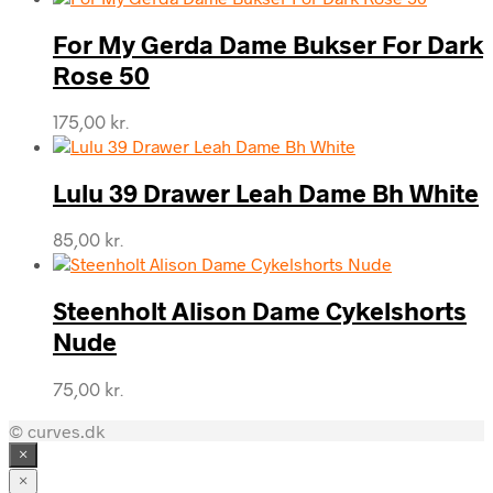
pris
pris
var:
er:
For My Gerda Dame Bukser For Dark
150,00 kr..
75,00 kr..
Rose 50
175,00
kr.
Lulu 39 Drawer Leah Dame Bh White
85,00
kr.
Steenholt Alison Dame Cykelshorts
Nude
75,00
kr.
© curves.dk
×
×