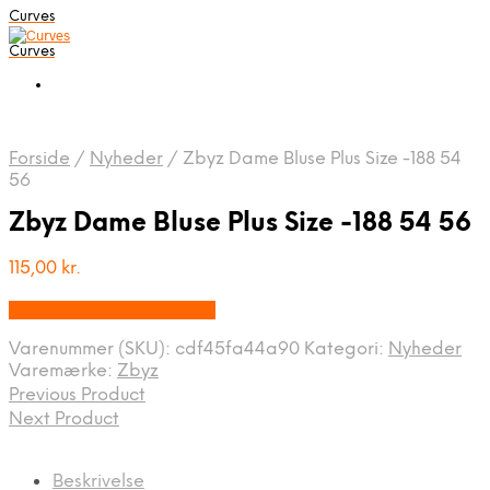
Curves
Curves
Forside
/
Nyheder
/
Zbyz Dame Bluse Plus Size -188 54
56
Zbyz Dame Bluse Plus Size -188 54 56
115,00
kr.
Bedste pris hos Dansk.dk
Varenummer (SKU):
cdf45fa44a90
Kategori:
Nyheder
Varemærke:
Zbyz
Previous Product
Next Product
Beskrivelse