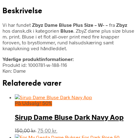
Beskrivelse
Vi har fundet
Zbyz Dame Bluse Plus Size – W- –
fra
Zbyz
hos dansk.dk i kategorien
Bluse
. ZbyZ dame plus size bluse
m. print. Bluse i et flot all-over print med fire knapper
foroven, to brystlommer, rund halsudskæring samt
knaplukning ved håndleddet.
Yderlige produktinformationer:
Produkt id: 1000781-w-188-116
Køn: Dame
Relaterede varer
På Udsalg! 50%
Sirup Dame Bluse Dark Navy Aop
Den
Den
150,00
kr.
75,00
kr.
oprindelige
aktuelle