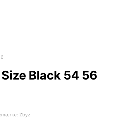
56
Size Black 54 56
emærke:
Zbyz