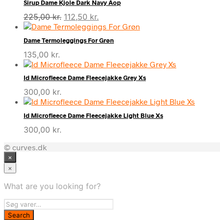
Sirup Dame Kjole Dark Navy Aop
Den
Den
225,00
kr.
112,50
kr.
oprindelige
aktuelle
pris
pris
Dame Termoleggings For Grøn
var:
er:
135,00
kr.
225,00 kr..
112,50 kr..
Id Microfleece Dame Fleecejakke Grey Xs
300,00
kr.
Id Microfleece Dame Fleecejakke Light Blue Xs
300,00
kr.
© curves.dk
×
×
What are you looking for?