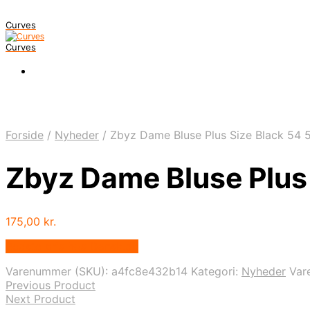
Curves
Curves
Forside
/
Nyheder
/
Zbyz Dame Bluse Plus Size Black 54 
Zbyz Dame Bluse Plus 
175,00
kr.
Bedste pris hos Dansk.dk
Varenummer (SKU):
a4fc8e432b14
Kategori:
Nyheder
Var
Previous Product
Next Product