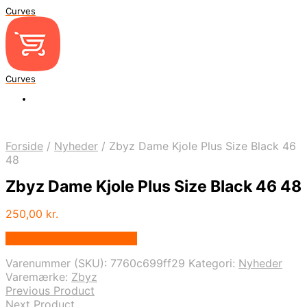
Curves
Curves
Forside
/
Nyheder
/
Zbyz Dame Kjole Plus Size Black 46
48
Zbyz Dame Kjole Plus Size Black 46 48
250,00
kr.
Bedste pris hos Dansk.dk
Varenummer (SKU):
7760c699ff29
Kategori:
Nyheder
Varemærke:
Zbyz
Previous Product
Next Product