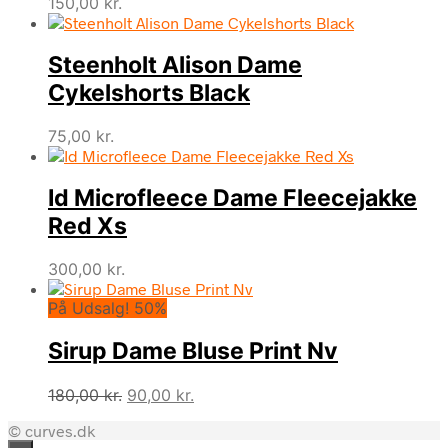
150,00
kr.
Steenholt Alison Dame
Cykelshorts Black
75,00
kr.
Id Microfleece Dame Fleecejakke
Red Xs
300,00
kr.
På Udsalg! 50%
Sirup Dame Bluse Print Nv
Den
Den
180,00
kr.
90,00
kr.
oprindelige
aktuelle
© curves.dk
pris
pris