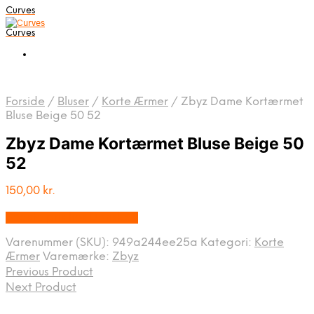
Curves
Curves
Forside
/
Bluser
/
Korte Ærmer
/
Zbyz Dame Kortærmet
Bluse Beige 50 52
Zbyz Dame Kortærmet Bluse Beige 50
52
150,00
kr.
Bedste pris hos Dansk.dk
Varenummer (SKU):
949a244ee25a
Kategori:
Korte
Ærmer
Varemærke:
Zbyz
Previous Product
Next Product