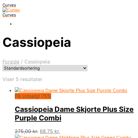
Curves
Curves
Cassiopeia
Forside
/
Cassiopeia
Viser 5 resultater
På Udsalg! 75%
Cassiopeia Dame Skjorte Plus Size
Purple Combi
Den
Den
275,00
kr.
68,75
kr.
oprindelige
aktuelle