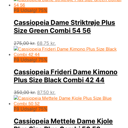
pris
pris
På Udsalg! 75%
var:
er:
275,00 kr..
68,75 kr..
Cassiopeia Dame Striktrøje Plus
Size Green Combi 54 56
Den
Den
275,00
kr.
68,75
kr.
oprindelige
aktuelle
pris
pris
På Udsalg! 75%
var:
er:
275,00 kr..
68,75 kr..
Cassiopeia Frideri Dame Kimono
Plus Size Black Combi 42 44
Den
Den
350,00
kr.
87,50
kr.
oprindelige
aktuelle
pris
pris
På Udsalg! 75%
var:
er:
350,00 kr..
87,50 kr..
Cassiopeia Mettele Dame Kjole