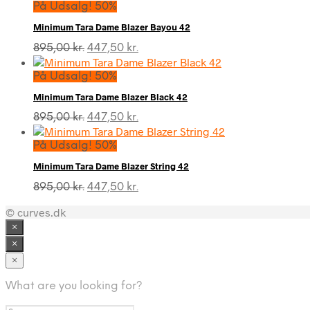
På Udsalg! 50%
Minimum Tara Dame Blazer Bayou 42
Den
Den
895,00
kr.
447,50
kr.
oprindelige
aktuelle
pris
pris
På Udsalg! 50%
var:
er:
Minimum Tara Dame Blazer Black 42
895,00 kr..
447,50 kr..
Den
Den
895,00
kr.
447,50
kr.
oprindelige
aktuelle
pris
pris
På Udsalg! 50%
var:
er:
Minimum Tara Dame Blazer String 42
895,00 kr..
447,50 kr..
Den
Den
895,00
kr.
447,50
kr.
oprindelige
aktuelle
© curves.dk
pris
pris
var:
er:
×
895,00 kr..
447,50 kr..
×
×
What are you looking for?