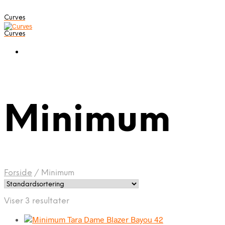
Curves
Curves
Minimum
Forside
/
Minimum
Viser 3 resultater