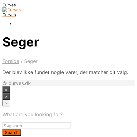
Curves
Curves
Seger
Forside
/
Seger
Der blev ikke fundet nogle varer, der matcher dit valg.
© curves.dk
×
×
×
What are you looking for?