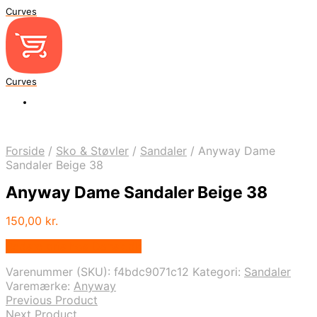
Curves
Curves
Forside
/
Sko & Støvler
/
Sandaler
/
Anyway Dame
Sandaler Beige 38
Anyway Dame Sandaler Beige 38
150,00
kr.
Bedste pris hos Dansk.dk
Varenummer (SKU):
f4bdc9071c12
Kategori:
Sandaler
Varemærke:
Anyway
Previous Product
Next Product